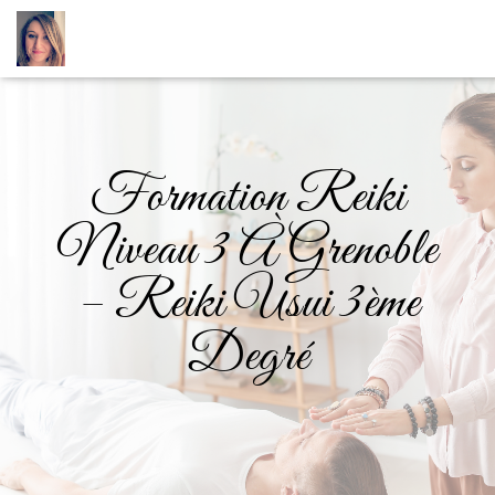
Formation Reiki
Niveau 3 À Grenoble
– Reiki Usui 3ème
Degré