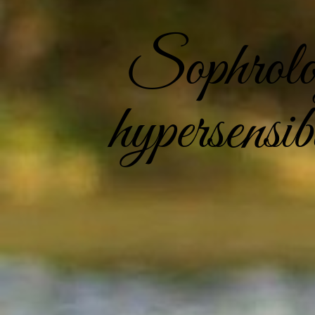
Sophrolog
hypersensib