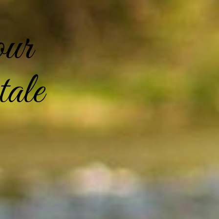
our
tale