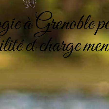
ie à Grenoble p
ilité et charge men