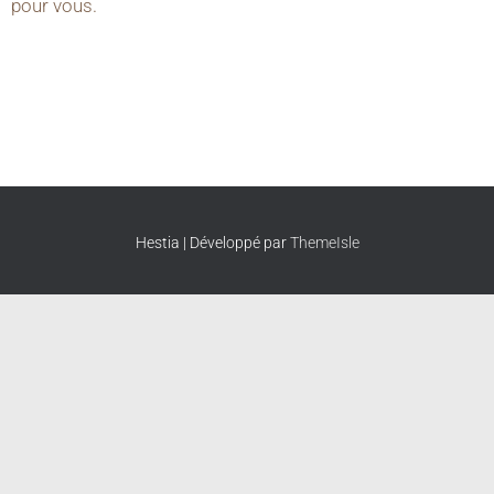
pour vous.
Hestia | Développé par
ThemeIsle