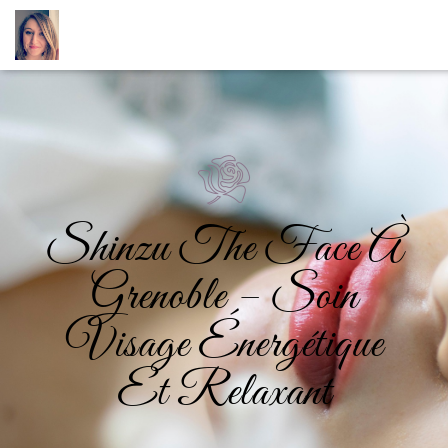
Shinzu The Face À
Grenoble – Soin
Visage Énergétique
Et Relaxant