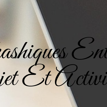
shiques Entr
et Et Activi