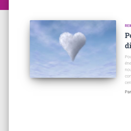
REI
P
d
Pou
éne
nou
con
cen
Pa