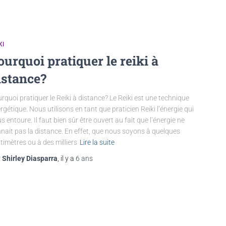
KI
ourquoi pratiquer le reiki à
istance?
rquoi pratiquer le Reiki à distance? Le Reiki est une technique
rgétique. Nous utilisons en tant que praticien Reiki l’énergie qui
s entoure. Il faut bien sûr être ouvert au fait que l’énergie ne
nait pas la distance. En effet, que nous soyons à quelques
timètres ou à des milliers
Lire la suite
r
Shirley Diasparra
, il y a
6 ans