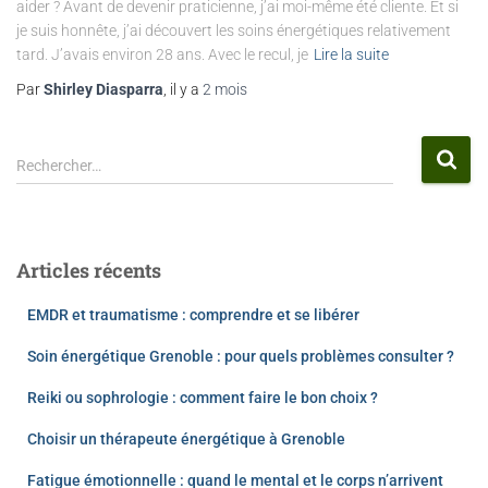
aider ? Avant de devenir praticienne, j’ai moi-même été cliente. Et si
je suis honnête, j’ai découvert les soins énergétiques relativement
tard. J’avais environ 28 ans. Avec le recul, je
Lire la suite
Par
Shirley Diasparra
, il y a
2 mois
Rechercher…
Articles récents
EMDR et traumatisme : comprendre et se libérer
Soin énergétique Grenoble : pour quels problèmes consulter ?
Reiki ou sophrologie : comment faire le bon choix ?
Choisir un thérapeute énergétique à Grenoble
Fatigue émotionnelle : quand le mental et le corps n’arrivent