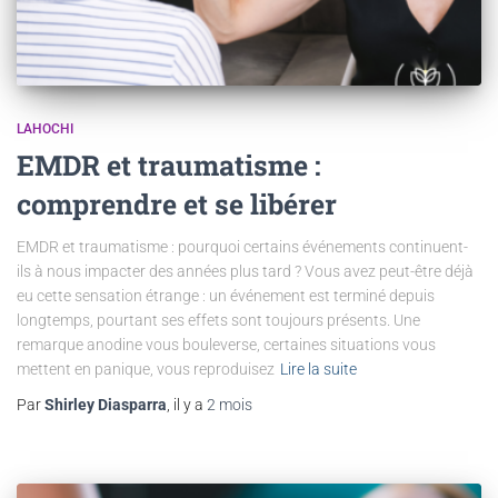
LAHOCHI
EMDR et traumatisme :
comprendre et se libérer
EMDR et traumatisme : pourquoi certains événements continuent-
ils à nous impacter des années plus tard ? Vous avez peut-être déjà
eu cette sensation étrange : un événement est terminé depuis
longtemps, pourtant ses effets sont toujours présents. Une
remarque anodine vous bouleverse, certaines situations vous
mettent en panique, vous reproduisez
Lire la suite
Par
Shirley Diasparra
, il y a
2 mois