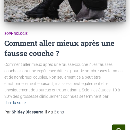
SOPHROLOGIE
Comment aller mieux après une
fausse couche ?
Comment aller mieux après une fausse-couche ? Les fausses
couches sont une expérience difficile pour de nombreuses femmes
et de nombreux couples. Non seulement cela peut être
émotionnellement épuisant, mais cela peut également être
physiquement douloureux et traumatisant. Selon les études, 10 à
20% des grossesse cliniquement connues se terminent par
Lire la suite
Par
Shirley Diasparra
, il y a
3 ans