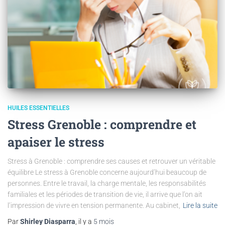
HUILES ESSENTIELLES
Stress Grenoble : comprendre et
apaiser le stress
Stress à Grenoble : comprendre ses causes et retrouver un véritable
équilibre Le stress à Grenoble concerne aujourd’hui beaucoup de
personnes. Entre le travail, la charge mentale, les responsabilités
familiales et les périodes de transition de vie, il arrive que l’on ait
l’impression de vivre en tension permanente. Au cabinet,
Lire la suite
Par
Shirley Diasparra
, il y a
5 mois