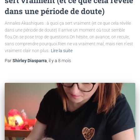
sert vraiment (et ce que cela révèle
dans une période de doute)
Annales Akashiques : à quoi ça sert vraiment (et ce que cela révèle
dans une période de doute) Il arrive un moment où tout semble
flou.On se pose trop de questions.On hésite, on avance, on recule,
sans comprendre pourquoi.Rien ne va vraiment mal, mais rien n’est
vraiment clair non plus.
Lire la suite
Par
Shirley Diasparra
, il y a
8 mois