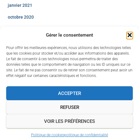
janvier 2021
octobre 2020
avril 2020
Gérer le consentement
décembre 2019
Pour offrir les meilleures expériences, nous utilisons des technologies telles
août 2019
que les cookies pour stocker et/ou accéder aux informations des appareils.
Le fait de consentir à ces technologies nous permettra de traiter des
juillet 2019
données telles que le comportement de navigation ou les ID uniques sur ce
site. Le fait de ne pas consentir ou de retirer son consentement peut avoir un
juin 2019
effet négatif sur certaines caractéristiques et fonctions.
ACCEPTER
REFUSER
VOIR LES PRÉFÉRENCES
Hestia | Développé par
ThemeIsle
Politique de cookies
politique de confidentialité