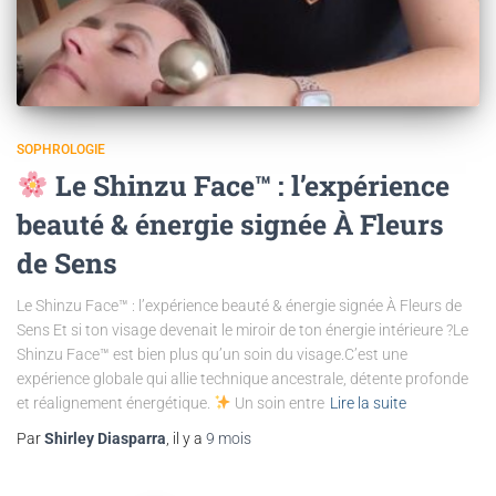
SOPHROLOGIE
Le Shinzu Face™ : l’expérience
beauté & énergie signée À Fleurs
de Sens
Le Shinzu Face™ : l’expérience beauté & énergie signée À Fleurs de
Sens Et si ton visage devenait le miroir de ton énergie intérieure ?Le
Shinzu Face™ est bien plus qu’un soin du visage.C’est une
expérience globale qui allie technique ancestrale, détente profonde
et réalignement énergétique.
Un soin entre
Lire la suite
Par
Shirley Diasparra
, il y a
9 mois