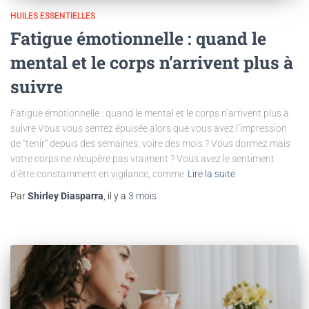
HUILES ESSENTIELLES
Fatigue émotionnelle : quand le
mental et le corps n’arrivent plus à
suivre
Fatigue émotionnelle : quand le mental et le corps n’arrivent plus à
suivre Vous vous sentez épuisée alors que vous avez l’impression
de “tenir” depuis des semaines, voire des mois ? Vous dormez mais
votre corps ne récupère pas vraiment ? Vous avez le sentiment
d’être constamment en vigilance, comme
Lire la suite
Par
Shirley Diasparra
, il y a
3 mois