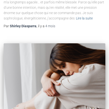
m’a longtemps agacée… et parfois même blessée. Parce qu’elle part
d’une bonne intention, mais qu’en réalité, elle met une pression
énorme sur quelque chose qui ne se commande pas. Je suis
sophrologue, énergéticienne, j’accompagne des
Lire la suite
Par
Shirley Diasparra
, il y a
4 mois