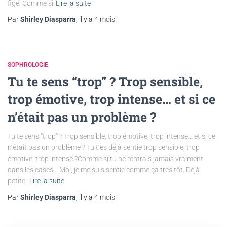
figé. Comme si
Lire la suite
Par
Shirley Diasparra
, il y a
4 mois
SOPHROLOGIE
Tu te sens “trop” ? Trop sensible,
trop émotive, trop intense… et si ce
n’était pas un problème ?
Tu te sens “trop” ? Trop sensible, trop émotive, trop intense… et si ce
n’était pas un problème ? Tu t’es déjà sentie trop sensible, trop
émotive, trop intense ?Comme si tu ne rentrais jamais vraiment
dans les cases… Moi, je me suis sentie comme ça très tôt. Déjà
petite.
Lire la suite
Par
Shirley Diasparra
, il y a
4 mois