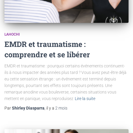
LAHOCHI
EMDR et traumatisme :
comprendre et se libérer
EMDR et traumatisme : pourquoi certains événements continuent-
ils à nous impacter des années plus tard ? Vous avez peut-être déjà
eu cette sensation étrange : un événement est terminé depuis
longtemps, pourtant ses effets sont toujours présents. Une
remarque anodine vous bouleverse, certaines situations vous
mettent en panique, vous reproduisez
Lire la suite
Par
Shirley Diasparra
, il y a
2 mois