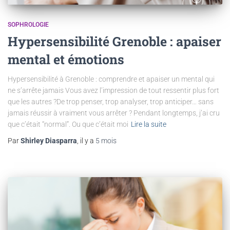
SOPHROLOGIE
Hypersensibilité Grenoble : apaiser
mental et émotions
Hypersensibilité à Grenoble : comprendre et apaiser un mental qui
ne s’arrête jamais Vous avez l’impression de tout ressentir plus fort
que les autres ?De trop penser, trop analyser, trop anticiper… sans
jamais réussir à vraiment vous arrêter ? Pendant longtemps, j’ai cru
que c’était “normal”. Ou que c’était moi
Lire la suite
Par
Shirley Diasparra
, il y a
5 mois