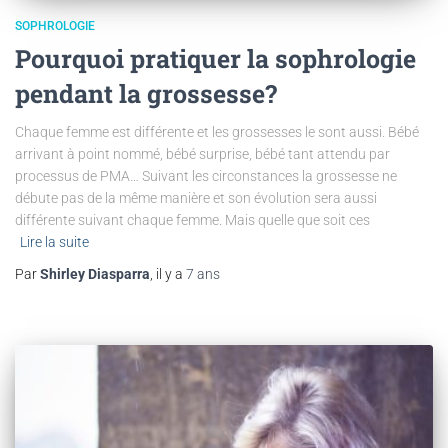
SOPHROLOGIE
Pourquoi pratiquer la sophrologie
pendant la grossesse?
Chaque femme est différente et les grossesses le sont aussi. Bébé
arrivant à point nommé, bébé surprise, bébé tant attendu par
processus de PMA… Suivant les circonstances la grossesse ne
débute pas de la même manière et son évolution sera aussi
différente suivant chaque femme. Mais quelle que soit ces
Lire la suite
Par
Shirley Diasparra
, il y a
7 ans