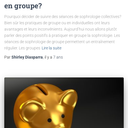
en groupe?
Pourquoi décider de suivre des séances de sophrologie collectives?
Bien sûr les pratiques de groupe ou en individuelles ont leurs
avantages et leurs inconvénients. Aujourd’hui nous allons plutôt
parler des points positifs à pratiquer en groupe la sophrologie. Les
séances de sophrologie de groupe permettent un entraînement
régulier. Les groupes
Lire la suite
Par
Shirley Diasparra
, il y a
7 ans