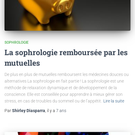
SOPHROLOGIE
La sophrologie remboursée par les
mutuelles
De plus en plus de mutuelles remboursent les médecines douces ou
alternatives La sophrologie en fait partie ! La sophrologie est une
méthode de relaxation dynamique et de développement de la
conscience. Elle est conseillée pour apprendre à mieux gérer son
stress, en cas de troubles du sommeil ou de l’appétit.
Lire la suite
Par
Shirley Diasparra
, il y a
7 ans