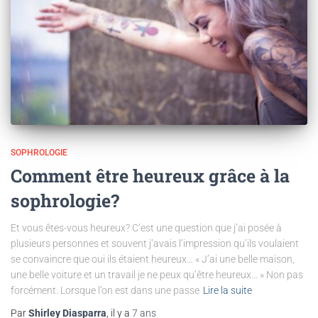
SOPHROLOGIE
Comment être heureux grâce à la
sophrologie?
Et vous êtes-vous heureux? C’est une question que j’ai posée à
plusieurs personnes et souvent j’avais l’impression qu’ils voulaient
se convaincre que oui ils étaient heureux… « J’ai une belle maison,
une belle voiture et un travail je ne peux qu’être heureux… » Non pas
forcément. Lorsque l’on est dans une passe
Lire la suite
Par
Shirley Diasparra
, il y a
7 ans