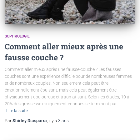
SOPHROLOGIE
Comment aller mieux après une
fausse couche ?
Comment aller mieux après une fausse-couche ? Les fausses
couches sont une expérience difficile pour de nombreuses femmes
et de nombreux couples. Non seulement cela peut être
émotionnellement épuisant, mais cela peut également être
physiquement douloureux et traumatisant. Selon les études, 10 à
20% des grossesse cliniquement connues se terminent par
Lire la suite
Par
Shirley Diasparra
, il y a
3 ans