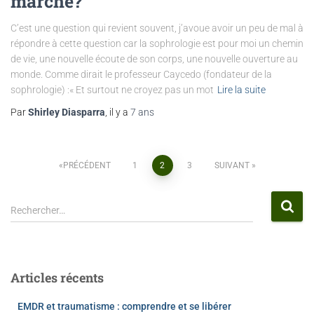
marche?
C’est une question qui revient souvent, j’avoue avoir un peu de mal à
répondre à cette question car la sophrologie est pour moi un chemin
de vie, une nouvelle écoute de son corps, une nouvelle ouverture au
monde. Comme dirait le professeur Caycedo (fondateur de la
sophrologie) :« Et surtout ne croyez pas un mot
Lire la suite
Par
Shirley Diasparra
, il y a
7 ans
PRÉCÉDENT
1
2
3
SUIVANT
Rechercher…
Articles récents
EMDR et traumatisme : comprendre et se libérer