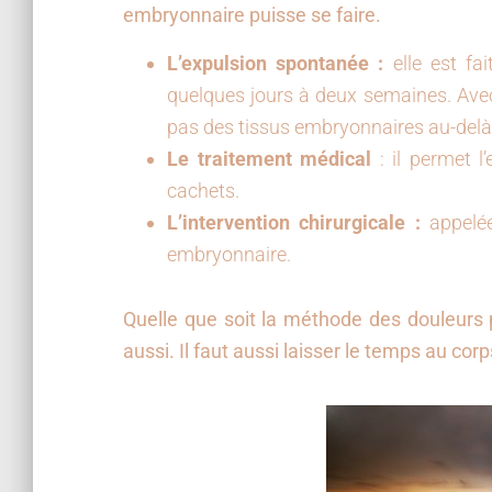
embryonnaire puisse se faire.
L’expulsion spontanée :
elle est fa
quelques jours à deux semaines. Avec
pas des tissus embryonnaires au-del
Le traitement médical
: il permet 
cachets.
L’intervention chirurgicale :
appelée
embryonnaire.
Quelle que soit la méthode des douleurs 
aussi. Il faut aussi laisser le temps au cor