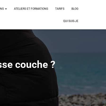
ONS
ATELIERS ET FORMATIONS
TARIFS
BLOG
QUI SUIS-JE
sse couche ?