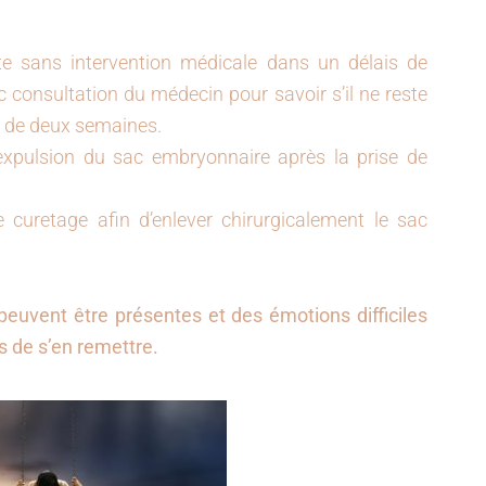
ite sans intervention médicale dans un délais de
 consultation du médecin pour savoir s’il ne reste
à de deux semaines.
l’expulsion du sac embryonnaire après la prise de
 curetage afin d’enlever chirurgicalement le sac
peuvent être présentes et des émotions difficiles
ps de s’en remettre.