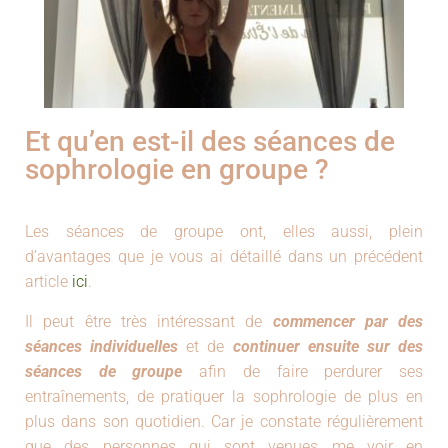
Et qu’en est-il des séances de
sophrologie en groupe ?
Les séances de groupe ont, elles aussi, plein
d’avantages que je vous ai détaillé dans un précédent
article
ici
.
Il peut être très intéressant de
commencer par des
séances individuelles
et de
continuer ensuite sur des
séances de groupe
afin de faire perdurer ses
entraînements, de pratiquer la sophrologie de plus en
plus dans son quotidien. Car je constate régulièrement
que des personnes qui sont venues me voir en