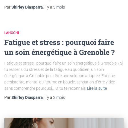
Par
Shirley Diasparra
, il y a
3 mois
LAHOCHI
Fatigue et stress : pourquoi faire
un soin énergétique à Grenoble ?
Fatigue et stress : pourquoi faire un soin énergétique à Grenoble ? Si
tu ressens du stress et de la fatigue au quotidien, un soin
énergétique à Grenoble peut être une solution adaptée. Fatigue
persistante, mental qui tourne en boucle, sensation d’être vidée
sans comprendre pourquoi… Si tu te reconnais
Lire la suite
Par
Shirley Diasparra
, il y a
3 mois