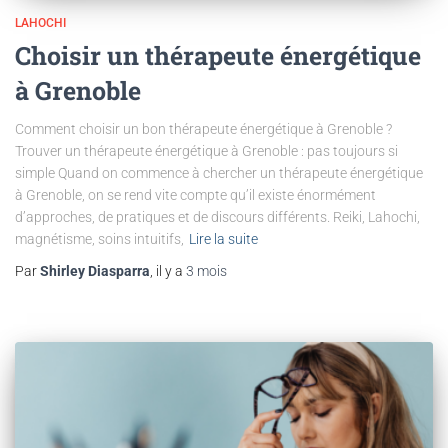
LAHOCHI
Choisir un thérapeute énergétique
à Grenoble
Comment choisir un bon thérapeute énergétique à Grenoble ?
Trouver un thérapeute énergétique à Grenoble : pas toujours si
simple Quand on commence à chercher un thérapeute énergétique
à Grenoble, on se rend vite compte qu’il existe énormément
d’approches, de pratiques et de discours différents. Reiki, Lahochi,
magnétisme, soins intuitifs,
Lire la suite
Par
Shirley Diasparra
, il y a
3 mois