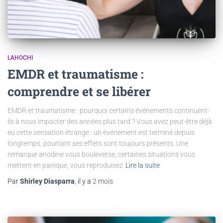
LAHOCHI
EMDR et traumatisme :
comprendre et se libérer
EMDR et traumatisme : pourquoi certains événements continuent-
ils à nous impacter des années plus tard ? Vous avez peut-être déjà
eu cette sensation étrange : un événement est terminé depuis
longtemps, pourtant ses effets sont toujours présents. Une
remarque anodine vous bouleverse, certaines situations vous
mettent en panique, vous reproduisez
Lire la suite
Par
Shirley Diasparra
, il y a
2 mois